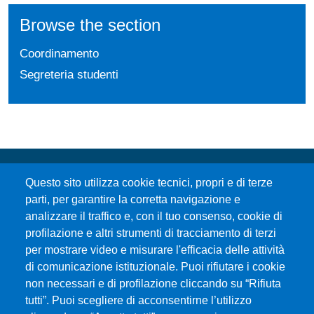
Browse the section
Coordinamento
Segreteria studenti
Questo sito utilizza cookie tecnici, propri e di terze
parti, per garantire la corretta navigazione e
analizzare il traffico e, con il tuo consenso, cookie di
profilazione e altri strumenti di tracciamento di terzi
per mostrare video e misurare l'efficacia delle attività
Università degli Studi di Messina
di comunicazione istituzionale. Puoi rifiutare i cookie
Piazza Pugliatti, 1 - 98122 Messina
non necessari e di profilazione cliccando su “Rifiuta
Cod. Fiscale 80004070837
tutti”. Puoi scegliere di acconsentirne l’utilizzo
P.IVA 00724160833