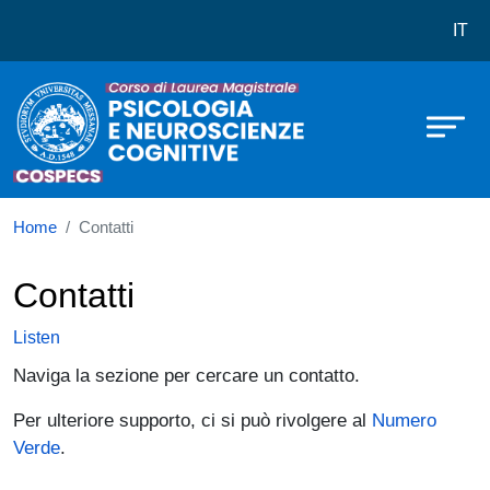
Corso di laurea in Psicologia e Ne
Skip to main content
IT
Home
Contatti
Contatti
Listen
Naviga la sezione per cercare un contatto.
Per ulteriore supporto, ci si può rivolgere al
Numero
Verde
.